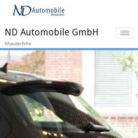
Skip
to
content
ND Automobile GmbH
Toggle
navigatio
Rhauderfehn